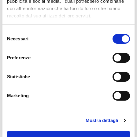
pubblicità e social media, i quali potrebbero combinarle
Trasparenza
con altre informazioni che ha fornito loro o che hanno
raccolto dal suo utilizzo dei loro servizi.
Progetti
Contatti
Selezione
Necessari
del
5x1000
consenso
Dove Siamo
Preferenze
News ed Eventi
Statistiche
Marketing
Cosa facciamo
Formazione ed educazione
Mostra dettagli
Protezione dell'infanzia