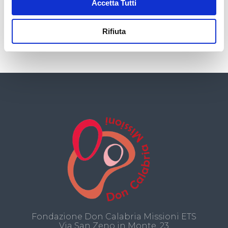
Accetta Tutti
Salute
Casi speciali
Rifiuta
Fondazione Don Calabria Missioni ETS
Via San Zeno in Monte, 23