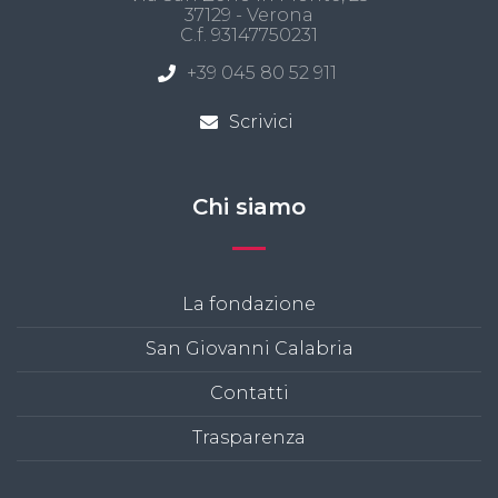
37129 - Verona
C.f. 93147750231
+39 045 80 52 911
Scrivici
Chi siamo
La fondazione
San Giovanni Calabria
Contatti
Trasparenza