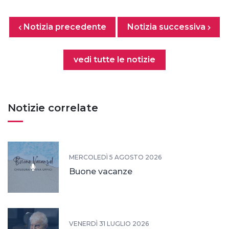
Posts nav
Notizia precedente
Previous page
Next page
Notizia successiva
Tutte le notizie
vedi tutte le notizie
Notizie correlate
MERCOLEDÌ 5 AGOSTO 2026
Buone vacanze
VENERDÌ 31 LUGLIO 2026