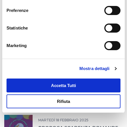
consenso
Preferenze
MERCOLEDÌ 2 APRILE 2025
5x1000
Statistiche
Marketing
LUNEDÌ 17 MARZO 2025
MISSIONIAMOCI SI ALLARGA
Mostra dettagli
Accetta Tutti
MERCOLEDÌ 26 FEBBRAIO 2025
Cerimonia in Quirinale
Rifiuta
MARTEDÌ 18 FEBBRAIO 2025