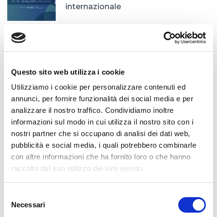
internazionale
VENERDÌ 9 MAGGIO 2025
Benvenuto Papa Leone XIV!
Questo sito web utilizza i cookie
Utilizziamo i cookie per personalizzare contenuti ed
annunci, per fornire funzionalità dei social media e per
analizzare il nostro traffico. Condividiamo inoltre
VENERDÌ 18 APRILE 2025
informazioni sul modo in cui utilizza il nostro sito con i
BUONA PASQUA
nostri partner che si occupano di analisi dei dati web,
pubblicità e social media, i quali potrebbero combinarle
con altre informazioni che ha fornito loro o che hanno
raccolto dal suo utilizzo dei loro servizi.
LUNEDÌ 7 APRILE 2025
BUON VIAGGIO
Selezione
Necessari
del