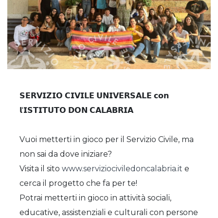
𝗦𝗘𝗥𝗩𝗜𝗭𝗜𝗢 𝗖𝗜𝗩𝗜𝗟𝗘 𝗨𝗡𝗜𝗩𝗘𝗥𝗦𝗔𝗟𝗘 𝗰𝗼𝗻
𝗹'𝗜𝗦𝗧𝗜𝗧𝗨𝗧𝗢 𝗗𝗢𝗡 𝗖𝗔𝗟𝗔𝗕𝗥𝗜𝗔
Vuoi metterti in gioco per il Servizio Civile, ma
non sai da dove iniziare?
Visita il sito
www.serviziociviledoncalabria.it
e
cerca il progetto che fa per te!
Potrai metterti in gioco in attività sociali,
educative, assistenziali e culturali con persone