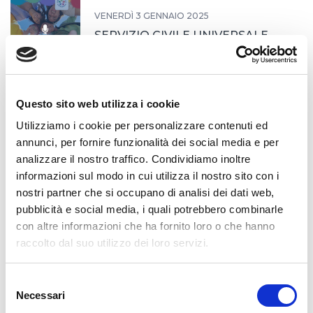
VENERDÌ 3 GENNAIO 2025
SERVIZIO CIVILE UNIVERSALE
Questo sito web utilizza i cookie
MARTEDÌ 24 DICEMBRE 2024
BUON NATALE
Utilizziamo i cookie per personalizzare contenuti ed
annunci, per fornire funzionalità dei social media e per
analizzare il nostro traffico. Condividiamo inoltre
informazioni sul modo in cui utilizza il nostro sito con i
nostri partner che si occupano di analisi dei dati web,
MERCOLEDÌ 18 DICEMBRE 2024
pubblicità e social media, i quali potrebbero combinarle
Alla scoperta delle missioni
con altre informazioni che ha fornito loro o che hanno
raccolto dal suo utilizzo dei loro servizi.
Selezione
LUNEDÌ 9 DICEMBRE 2024
Necessari
del
Concerto di Natale CRON 2024