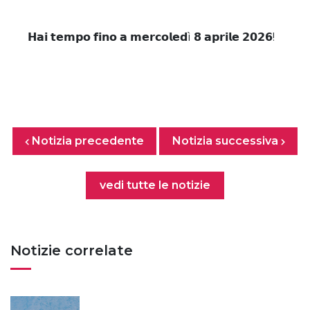
𝗛𝗮𝗶 𝘁𝗲𝗺𝗽𝗼 𝗳𝗶𝗻𝗼 𝗮 𝗺𝗲𝗿𝗰𝗼𝗹𝗲𝗱ì 𝟴 𝗮𝗽𝗿𝗶𝗹𝗲 𝟮𝟬𝟮𝟲!
Posts nav
Notizia precedente
Previous page
Next page
Notizia successiva
Tutte le notizie
vedi tutte le notizie
Notizie correlate